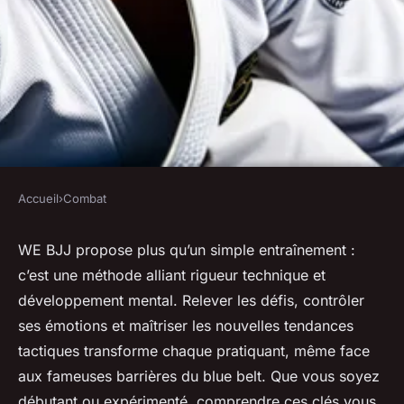
Accueil
›
Combat
COMBAT
We bjj : conseils pratiques et
WE BJJ propose plus qu’un simple entraînement :
c’est une méthode alliant rigueur technique et
techniques pour progresser
développement mental. Relever les défis, contrôler
ses émotions et maîtriser les nouvelles tendances
Marius
•
18 mai 2025
•
3 min de lecture
tactiques transforme chaque pratiquant, même face
aux fameuses barrières du blue belt. Que vous soyez
débutant ou expérimenté, comprendre ces clés vous